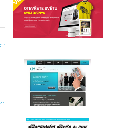
y >
y >