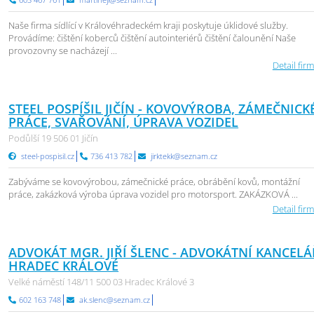
Naše firma sídlící v Královéhradeckém kraji poskytuje úklidové služby.
Provádíme: čištění koberců čištění autointeriérů čištění čalounění Naše
provozovny se nacházejí ...
Detail firm
STEEL POSPÍŠIL JIČÍN - KOVOVÝROBA, ZÁMEČNICK
PRÁCE, SVAŘOVÁNÍ, ÚPRAVA VOZIDEL
Podůlší 19 506 01 Jičín
steel-pospisil.cz
736 413 782
jirktekk@seznam.cz
Zabýváme se kovovýrobou, zámečnické práce, obrábění kovů, montážní
práce, zakázková výroba úprava vozidel pro motorsport. ZAKÁZKOVÁ ...
Detail firm
ADVOKÁT MGR. JIŘÍ ŠLENC - ADVOKÁTNÍ KANCELÁ
HRADEC KRÁLOVÉ
Velké náměstí 148/11 500 03 Hradec Králové 3
602 163 748
ak.slenc@seznam.cz