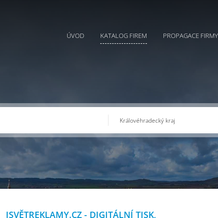
ÚVOD
KATALOG FIREM
PROPAGACE FIRMY
ISVĚTREKLAMY.CZ - DIGITÁLNÍ TISK,