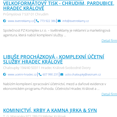
VELKOFORMÁTOVÝ TISK - CHRUDIM, PARDUBICE,
HRADEC KRÁLOVÉ
Průmyslová 7 537 01 Chrudim
www.isvetreklamy.cz
773 922 386
info@isvetreklamy.cz
Společnost PZ Komplex s.r.o. – Isvětreklamy je reklamní a marketingová
agentura, která nabízí komplexní služby ...
Detail firm
LIBUŠE PROCHÁZKOVÁ - KOMPLEXNÍ ÚČETNÍ
SLUŽBY HRADEC KRÁLOVÉ
Chaloupky 194/40 50311 Hradec Králové-Svobodné Dvory
www.ucetni-hradec.cz
607 990 231
ucto.chaloupky@seznam.cz
Nabízím komplexní zpracování účetnictví, mezd a daňové evidence v
ekonomickém programu Pohoda. Účetnictví Hradec Králové a ...
Detail firm
KOMINICTVÍ, KRBY A KAMNA JIRKA & SYN
T. G. Masaryka 972 289 03 Městec Králové