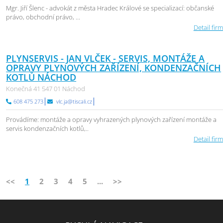
Mgr. Jiří Šlenc - advokát z města Hradec Králové se specializací: občanské
právo, obchodní právo, ...
Detail firm
PLYNSERVIS - JAN VLČEK - SERVIS, MONTÁŽE A
OPRAVY PLYNOVÝCH ZAŘÍZENÍ, KONDENZAČNÍCH
KOTLŮ NÁCHOD
Konečná 41 547 01 Náchod
608 475 273
vlc.ja@tiscali.cz
Provádíme: montáže a opravy vyhrazených plynových zařízení montáže a
servis kondenzačních kotlů,..
Detail firm
<<
1
2
3
4
5
...
>>