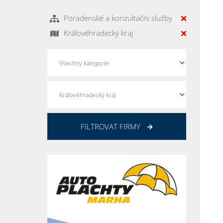
Poradenské a konzultační služby
Královéhradecký kraj
FILTROVAT FIRMY