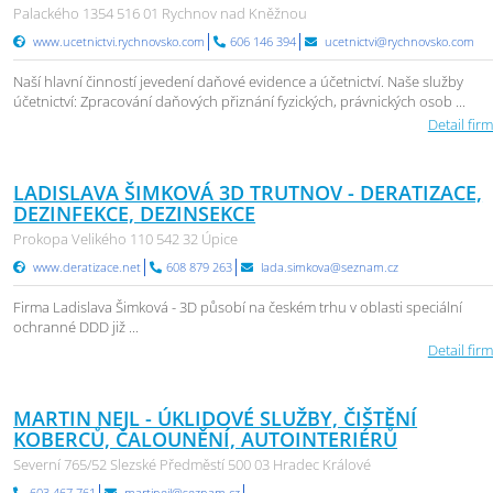
Palackého 1354 516 01 Rychnov nad Kněžnou
www.ucetnictvi.rychnovsko.com
606 146 394
ucetnictvi@rychnovsko.com
Naší hlavní činností jevedení daňové evidence a účetnictví. Naše služby
účetnictví: Zpracování daňových přiznání fyzických, právnických osob ...
Detail firm
LADISLAVA ŠIMKOVÁ 3D TRUTNOV - DERATIZACE,
DEZINFEKCE, DEZINSEKCE
Prokopa Velikého 110 542 32 Úpice
www.deratizace.net
608 879 263
lada.simkova@seznam.cz
Firma Ladislava Šimková - 3D působí na českém trhu v oblasti speciální
ochranné DDD již ...
Detail firm
MARTIN NEJL - ÚKLIDOVÉ SLUŽBY, ČIŠTĚNÍ
KOBERCŮ, ČALOUNĚNÍ, AUTOINTERIÉRŮ
Severní 765/52 Slezské Předměstí 500 03 Hradec Králové
603 467 761
martinejl@seznam.cz