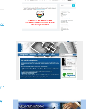
y >
y >
Y