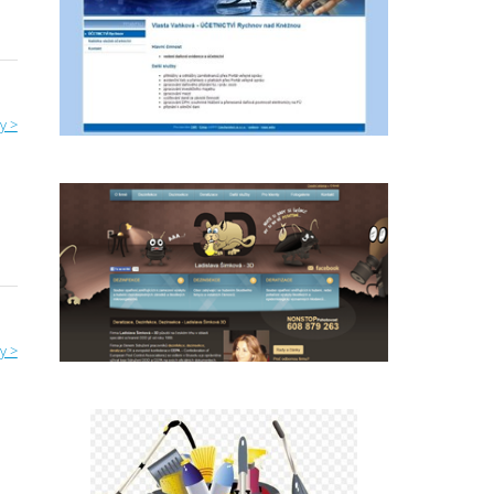
y >
y >