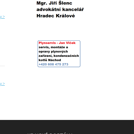
y >
y >