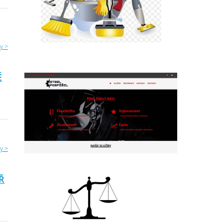
y >
É
y >
Ř