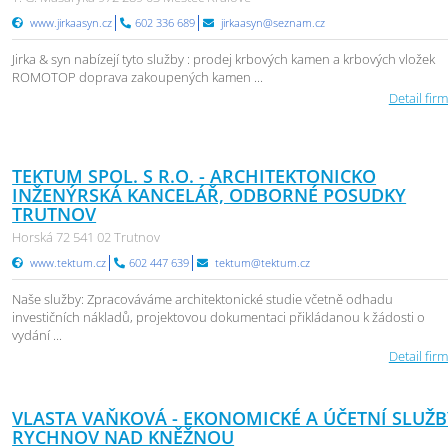
www.jirkaasyn.cz
602 336 689
jirkaasyn@seznam.cz
Jirka & syn nabízejí tyto služby : prodej krbových kamen a krbových vložek
ROMOTOP doprava zakoupených kamen ...
Detail firm
TEKTUM SPOL. S R.O. - ARCHITEKTONICKO
INŽENÝRSKÁ KANCELÁŘ, ODBORNÉ POSUDKY
TRUTNOV
Horská 72 541 02 Trutnov
www.tektum.cz
602 447 639
tektum@tektum.cz
Naše služby: Zpracováváme architektonické studie včetně odhadu
investičních nákladů, projektovou dokumentaci přikládanou k žádosti o
vydání ...
Detail firm
VLASTA VAŇKOVÁ - EKONOMICKÉ A ÚČETNÍ SLUŽB
RYCHNOV NAD KNĚŽNOU