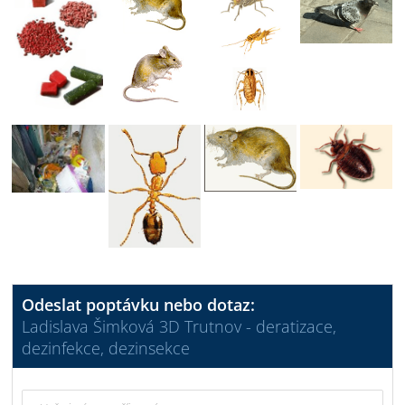
Odeslat poptávku nebo dotaz:
Ladislava Šimková 3D Trutnov - deratizace,
dezinfekce, dezinsekce