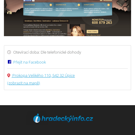
Otevírací doba: Dle telefonické dohody
Přejít na Facebook
Prokopa Velikého 110, 542 32 Úpice
(zobrazit na mapě)