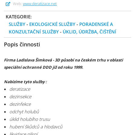
Web:
www.deratizace.net
KATEGORIE:
SLUŽBY
-
EKOLOGICKÉ SLUŽBY
-
PORADENSKÉ A
KONZULTAČNÍ SLUŽBY
-
ÚKLID, ÚDRŽBA, ČIŠTĚNÍ
Popis činnosti
Firma Ladislava Šimková - 3D působí na českém trhu v oblasti
speciální ochranné DDD již od roku 1999.
Nabízíme tyto služby :
deratizace
dezinsekce
dezinfekce
odchyt holubů
úklid holubího trusu
hubení škůdců a hlodavců
likvidace plísní