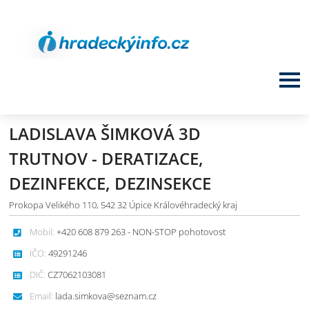
LADISLAVA ŠIMKOVÁ 3D
TRUTNOV - DERATIZACE,
DEZINFEKCE, DEZINSEKCE
Prokopa Velikého 110, 542 32 Úpice Královéhradecký kraj
Mobil:
+420 608 879 263 - NON-STOP pohotovost
IČO:
49291246
DIČ:
CZ7062103081
Email:
lada.simkova@seznam.cz