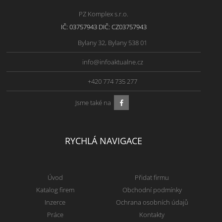
PZ Komplex s.r.o.
IČ: 03757943 DIČ: CZ03757943
Bylany 32, Bylany 538 01
info@infoaktualne.cz
+420 774 735 277
Jsme také na
RYCHLÁ NAVIGACE
Úvod
Přidat firmu
Katalog firem
Obchodní podmínky
Inzerce
Ochrana osobních údajů
Práce
Kontakty