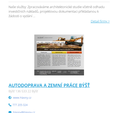
Naše služby: Zpracováváme architektonické studie včetně odhadu
investičních nákladů, projektovou dokumentaci přikládanou k
žádosti o vydání ...
Detail firmy >
AUTODOPRAVA A ZEMNÍ PRÁCE BÝŠŤ
Býšť 136 533 22 Býšť
www.hlasny.cz
777 205 024
hlasny@hlasny.cz