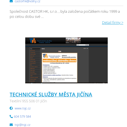
castorhk@volny.cz
Společnost CASTOR HK, s.r.o. , byla založena počátkem roku 1999 a
po celou dobu své ...
Detail firmy >
TECHNICKÉ SLUŽBY MĚSTA JIČÍNA
Textilní 955 506 01 Jičín
www.tsjc.cz
604 579 584
tsjc@tsjc.cz