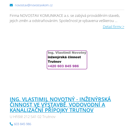
novostav@novostavkom.cz
Firma NOVOSTAV KOMUNIKACE a.s. se zabývá prováděním staveb,
jejich změn a odstraňováním. Společnost je vybavena veškerou ...
Detail firmy >
ING. VLASTIMIL NOVOTNÝ - INŽENÝRSKÁ
ČINNOST VE VÝSTAVBĚ, VODOVODNÍ A
KANALIZAČNÍ PŘÍPOJKY TRUTNOV
U Hřiště 212 541 02 Trutnov
603 845 986