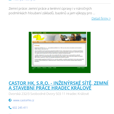
Zemní práce: zemní práce a terénní úpravy i v náročných
podmínkách hloubení základů, bazénů a jam výkopy pro ...
Detail firmy >
CASTOR HK, S.R.O. - INŽENÝRSKÉ SÍTĚ, ZEMNÍ
A STAVEBNÍ PRÁCE HRADEC KRÁLOVÉ
Dvorská 232/3 Svobodné Dvory 503 11 Hradec Králové
www.castorhk.cz
602 245 411