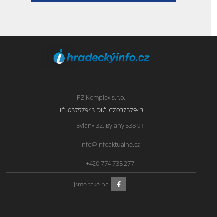
PZ Komplex s.r.o.
IČ: 03757943 DIČ: CZ03757943
Bylany 32, Bylany 538 01
info@infoaktualne.cz
+420 774 735 277
Jsme také na