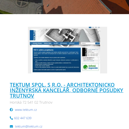
TEKTUM SPOL. S R.O. - ARCHITEKTONICKO
INŽENÝRSKÁ KANCELÁŘ, ODBORNÉ POSUDKY
TRUTNOV
Horská 72 541 02 Trutnov
www.tektum.cz
602 447 639
tektum@tektum.cz