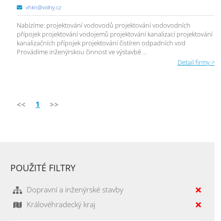
vhkn@volny.cz
Nabízíme: projektování vodovodů projektování vodovodních
přípojek projektování vodojemů projektování kanalizací projektování
kanalizačních přípojek projektování čistíren odpadních vod
Provádíme inženýrskou činnost ve výstavbě ...
Detail firmy >
<<
1
>>
POUŽITÉ FILTRY
Dopravní a inženýrské stavby
Královéhradecký kraj