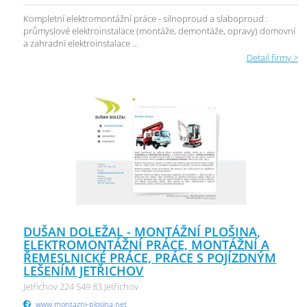
Kompletní elektromontážní práce - silnoproud a slaboproud :
průmyslové elektroinstalace (montáže, demontáže, opravy) domovní
a zahradní elektroinstalace ...
Detail firmy >
DUŠAN DOLEŽAL - MONTÁŽNÍ PLOŠINA,
ELEKTROMONTÁŽNÍ PRÁCE, MONTÁŽNÍ A
ŘEMESLNICKÉ PRÁCE, PRÁCE S POJÍZDNÝM
LEŠENÍM JETŘICHOV
Jetřichov 224 549 83 Jetřichov
www.montazni-plosina.net