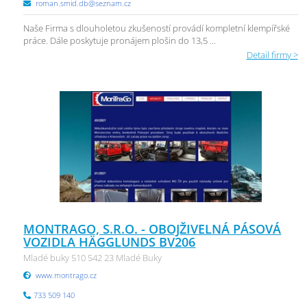
roman.smid.db@seznam.cz
Naše Firma s dlouholetou zkušeností provádí kompletní klempířské
práce. Dále poskytuje pronájem plošin do 13,5 ...
Detail firmy >
MONTRAGO, S.R.O. - OBOJŽIVELNÁ PÁSOVÁ
VOZIDLA HÄGGLUNDS BV206
Mladé buky 510 542 23 Mladé Buky
www.montrago.cz
733 509 140