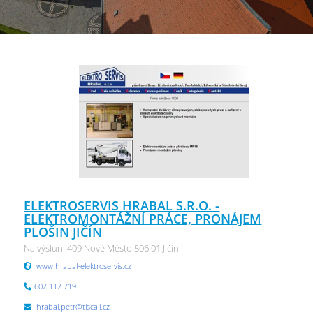
ELEKTROSERVIS HRABAL S.R.O. -
ELEKTROMONTÁŽNÍ PRÁCE, PRONÁJEM
PLOŠIN JIČÍN
Na výsluní 409 Nové Město 506 01 Jičín
www.hrabal-elektroservis.cz
602 112 719
hrabal.petr@tiscali.cz