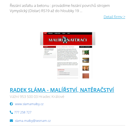
Řezání asfaltu a betonu : provádíme řezání povrchů strojem
Vymyslický (Distar) RS19 až do hloubky 19 ...
Detail firmy >
RADEK SLÁMA - MALÍŘSTVÍ, NATĚRAČSTVÍ
Vážní 953 500 03 Hradec Králové
www.slamamalby.cz
777 258 727
slama.malby@seznam.cz