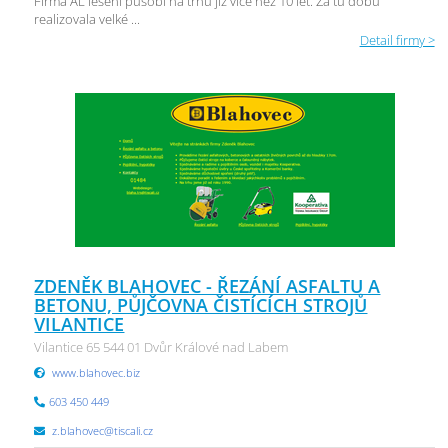
Firma AL lešení působí na trhu již více než 10 let. Za tu dobu
realizovala velké ...
Detail firmy >
ZDENĚK BLAHOVEC - ŘEZÁNÍ ASFALTU A
BETONU, PŮJČOVNA ČISTÍCÍCH STROJŮ
VILANTICE
Vilantice 65 544 01 Dvůr Králové nad Labem
www.blahovec.biz
603 450 449
z.blahovec@tiscali.cz