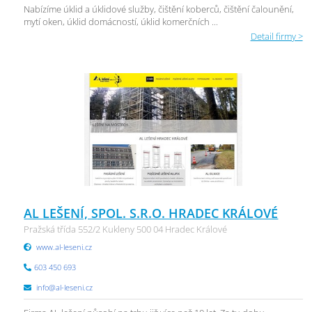
Nabízíme úklid a úklidové služby, čištění koberců, čištění čalounění,
mytí oken, úklid domácností, úklid komerčních ...
Detail firmy >
AL LEŠENÍ, SPOL. S.R.O. HRADEC KRÁLOVÉ
Pražská třída 552/2 Kukleny 500 04 Hradec Králové
www.al-leseni.cz
603 450 693
info@al-leseni.cz