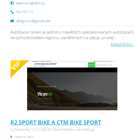
www.autogolem.cz
724 777 111
alesgustav@gmail.com
Autobazar Golem je jedním z největších specializovaných autobazarů
ve východočeském regionu, zaměřených na výkup, prodej ...
Detail firmy >
R2 SPORT BIKE A CTM BIKE SPORT
U Zázvorky 1212 549 01 Nové Město nad Metují
774 711 972