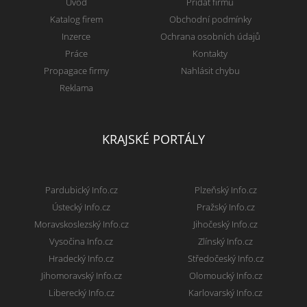
Úvod
Přidat firmu
Katalog firem
Obchodní podmínky
Inzerce
Ochrana osobních údajů
Práce
Kontakty
Propagace firmy
Nahlásit chybu
Reklama
KRAJSKÉ PORTÁLY
Pardubický Info.cz
Plzeňský Info.cz
Ústecký Info.cz
Pražský Info.cz
Moravskoslezský Info.cz
Jihočeský Info.cz
Vysočina Info.cz
Zlínský Info.cz
Hradecký Info.cz
Středočeský Info.cz
Jihomoravský Info.cz
Olomoucký Info.cz
Liberecký Info.cz
Karlovarský Info.cz