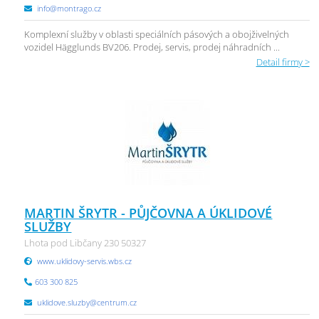
info@montrago.cz
Komplexní služby v oblasti speciálních pásových a obojživelných
vozidel Hägglunds BV206. Prodej, servis, prodej náhradních ...
Detail firmy >
MARTIN ŠRYTR - PŮJČOVNA A ÚKLIDOVÉ
SLUŽBY
Lhota pod Libčany 230 50327
www.uklidovy-servis.wbs.cz
603 300 825
uklidove.sluzby@centrum.cz