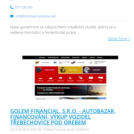
737 109 791
info@montazni-plosina.net
Naše společnost se zabývá třemi odvětvími služeb. Jedná se o
veškeré montážní a řemeslnické práce ...
Detail firmy >
GOLEM FINANCIAL, S.R.O. - AUTOBAZAR,
FINANCOVÁNÍ, VÝKUP VOZIDEL
TŘEBECHOVICE POD OREBEM
Za tratí 854 503 46 Třebechovice pod Orebem