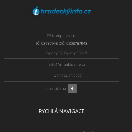
PZ Komplex s.r.o.
IČ: 03757943 DIČ: CZ03757943
Bylany 32, Bylany 538 01
info@infoaktualne.cz
+420 774 735 277
Jsme také na
RYCHLÁ NAVIGACE