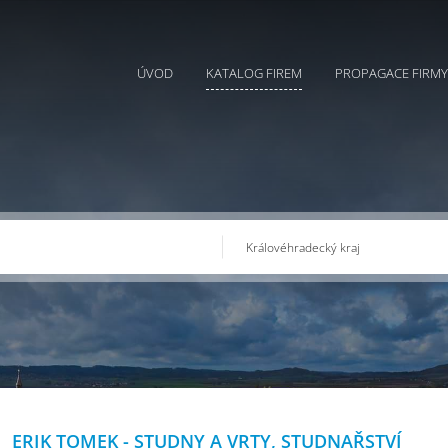
ÚVOD
KATALOG FIREM
PROPAGACE FIRMY
ERIK TOMEK - STUDNY A VRTY, STUDNAŘSTVÍ