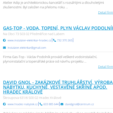
Atelier Adip je architektonickou kanceláří s rozsáhlými a dlouholetými
zkušenostmi. Byl založen na přelomu roku ...
Detail firm
GAS-TOP - VODA, TOPENÍ, PLYN VÁCLAV PODOLNÍ
Na Obci 73 503 02 Předměřice nad Labem
www.instalater-elektrikar-hradec.cz
732 370 265
instalater.elektrikar@gmail.com
Firma Gas-Top - Václav Podolník provádí veškeré vodoinstalační,
plynoinstalační a topenářské práce od návrhu projektu ...
Detail firm
DAVID GNOL - ZAKÁZKOVÉ TRUHLÁŘSTVÍ, VÝROBA
NÁBYTKU, KUCHYNĚ, VESTAVĚNÉ SKŘÍNĚ APOD.
HRADEC KRÁLOVÉ
Škroupova 631/6 500 02 Hradec Králové
www.hradec-nabytek.cz
603 885 644
davidgnol@centrum.cz