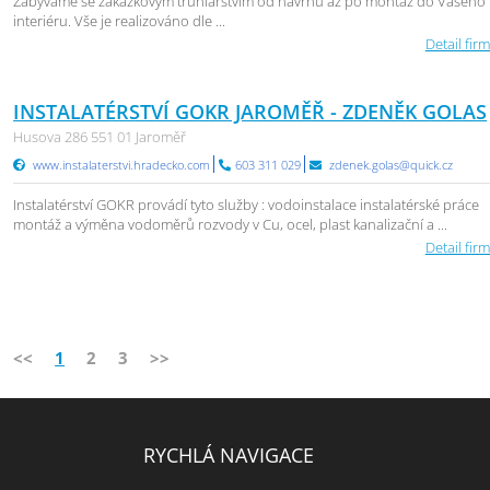
Zabýváme se zakázkovým truhlářstvím od návrhu až po montáž do Vašeho
interiéru. Vše je realizováno dle ...
Detail firm
INSTALATÉRSTVÍ GOKR JAROMĚŘ - ZDENĚK GOLAS
Husova 286 551 01 Jaroměř
www.instalaterstvi.hradecko.com
603 311 029
zdenek.golas@quick.cz
Instalatérství GOKR provádí tyto služby : vodoinstalace instalatérské práce
montáž a výměna vodoměrů rozvody v Cu, ocel, plast kanalizační a ...
Detail firm
<<
1
2
3
>>
RYCHLÁ NAVIGACE