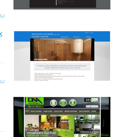
y >
K
y >