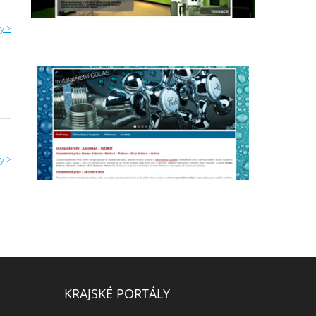
y >
y >
KRAJSKÉ PORTÁLY