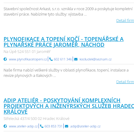
Stavební společnost Arkast, s.r.o. vznikla v roce 2009 a poskytuje kompletní
stavební práce. Nabízíme tyto služby: výstavba ...
Detail firm
PLYNOFIKACE A TOPENÍ KOČÍ - TOPENÁŘSKÉ A
PLYNAŘSKÉ PRÁCE JAROMĚŘ, NÁCHOD
Na Úpě 524 551 01 Jaroměř
www.plynofikacetopeni.cz
602 611 346
kociludek@seznam.cz
Naše firma nabízí veškeré služby v oblasti plynofikace, topení, instalace a
revize plynových a tlakových ...
Detail firm
ADIP ATELIÉR - POSKYTOVÁNÍ KOMPLEXNÍCH
PROJEKTOVÝCH A INŽENÝRSKÝCH SLUŽEB HRADE
KRÁLOVÉ
Střelecká 437/4 500 02 Hradec Králové
www.atelier-adip.cz
603 853 731
adip@atelier-adip.cz