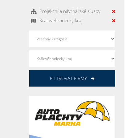
Projekční a návrhářské služby
Královéhradecký kraj
FILTROVAT FIRMY