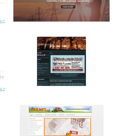
y >
i v
y >