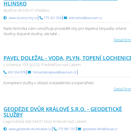
HLINSKO
Bystřice 28 539 01 Včelákov
www.studny-vrty.cz
775 261 504
erik.tomek@seznam.cz
Naše technika nám umožňuje provádět vrty pro tepelná čerpadla, vrtané
studny, kopané studny, ale také ...
Detail firm
PAVEL DOLEŽAL - VODA, PLYN, TOPENÍ LOCHENIC
Lochenice 103 503 02 Předměřice nad Labem
603 554 878
firmadolezalpavel@seznam.cz
Komplexní služby v oblasti instalatérství a topenářství.
Detail firm
GEODÉZIE DVŮR KRÁLOVÉ S.R.O. - GEODETICKÉ
SLUŽBY
Legionářská 563 544 01 Dvůr Králové nad Labem
www.geodezie-dvurkralove.cz
775 981 757
geodezie.dknl@tiscali.cz