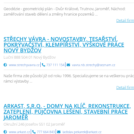
Geodézie - geometrický plán - Dvůr Králové, Trutnov, Jaroměř, Náchod:
zaměřování staveb dělení a změny hranice pozemků ...
Detail firm
STŘECHY VÁVRA - NOVOSTAVBY, TESAŘSTVÍ,
POKRÝVAČSTVÍ, KLEMPÍŘSTVÍ, VÝŠKOVÉ PRÁCE
NOVÝ BYDŽOV
Luční 888 504 01 Nový Bydžov
www.strechyvavra.cz
737 111 154
vavra.nb.strechy@seznam.cz
Naše firma zde působí již od roku 1996. Specializujeme se na veškerou prác
rámci výstavby ...
Detail firm
ARKAST, S.R.O. - DOMY NA KLÍČ, REKONSTRUKCE,
ZATEPLENÍ, PŮJČOVNA LEŠENÍ, STAVEBNÍ PRÁCE
JAROMĚŘ
Okružní 246 Josefov 551 02 Jaroměř
www.arkast.cz
777 664 843
ladislav.pekarek@arkast.cz