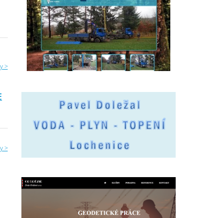
y >
E
y >