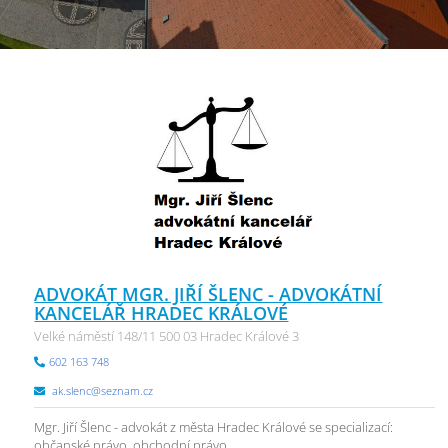
ADVOKÁT MGR. JIŘÍ ŠLENC - ADVOKÁTNÍ
KANCELÁŘ HRADEC KRÁLOVÉ
Velké náměstí 148/11 500 03 Hradec Králové 3
602 163 748
ak.slenc@seznam.cz
Mgr. Jiří Šlenc - advokát z města Hradec Králové se specializací:
občanské právo, obchodní právo, ...