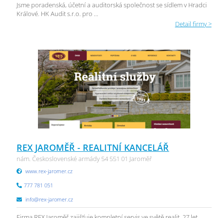
Jsme poradenská, účetní a auditorská společnost se sídlem v Hradci
Králové. HK Audit s.r.o. pro ...
Detail firmy >
REX JAROMĚŘ - REALITNÍ KANCELÁŘ
nám. Československé armády 54 551 01 Jaroměř
www.rex-jaromer.cz
777 781 051
info@rex-jaromer.cz
Firma REX Jaroměř zajišťuje kompletní servis ve světě realit. 27 let