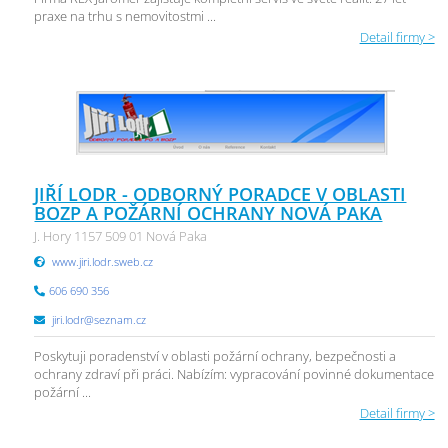
praxe na trhu s nemovitostmi ...
Detail firmy >
JIŘÍ LODR - ODBORNÝ PORADCE V OBLASTI
BOZP A POŽÁRNÍ OCHRANY NOVÁ PAKA
J. Hory 1157 509 01 Nová Paka
www.jiri.lodr.sweb.cz
606 690 356
jiri.lodr@seznam.cz
Poskytuji poradenství v oblasti požární ochrany, bezpečnosti a
ochrany zdraví při práci. Nabízím: vypracování povinné dokumentace
požární ...
Detail firmy >