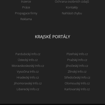
Inzerce
Ochrana osobních údajů
Práce
Kontakty
Propagace firmy
Nahlásit chybu
Reklama
KRAJSKÉ PORTÁLY
Pardubický Info.cz
Plzeňský Info.cz
Ústecký Info.cz
Pražský Info.cz
Moravskoslezský Info.cz
Jihočeský Info.cz
Vysočina Info.cz
Zlínský Info.cz
Hradecký Info.cz
Středočeský Info.cz
Jihomoravský Info.cz
Olomoucký Info.cz
Liberecký Info.cz
Karlovarský Info.cz