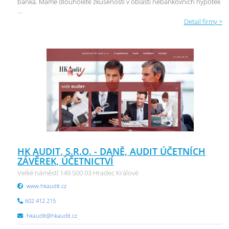
banka. Máme dlouholeté zkušenosti v oblasti nebankovních hypoték
...
Detail firmy >
HK AUDIT, S.R.O. - DANĚ, AUDIT ÚČETNÍCH
ZÁVĚREK, ÚČETNICTVÍ
Velké náměstí 149 500 03 Hradec Králové
www.hkaudit.cz
602 412 215
hkaudit@hkaudit.cz