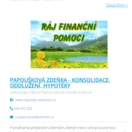
Detail firmy >
PAPOUŠKOVÁ ZDEŇKA - KONSOLIDACE,
ODDLUŽENÍ, HYPOTÉKY
Vlčkovická 108/20 Plačice 500 04 Hradec Králové
www.hypoteky-oddluzeni.cz
605 472 502
z.papouskova@seznam.cz
Pomáháme především klientům, kterým není schopna pomoci