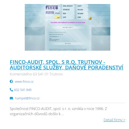
FINCO-AUDIT, SPOL. S R.O. TRUTNOV -
AUDITORSKÉ SLUŽBY, DAŇOVÉ PORADENSTVÍ
Komenského 63 541 01 Trutnov
www.finco.cz
602 541 849
hampel@finco.cz
Společnost FINCO-AUDIT, spol. s r. o. vznikla v roce 1996. Z
organizačních důvodů došlo k ...
Detail firmy >