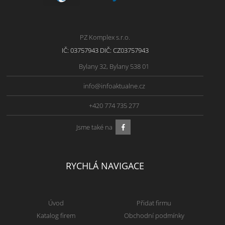
PZ Komplex s.r.o.
IČ: 03757943 DIČ: CZ03757943
Bylany 32, Bylany 538 01
info@infoaktualne.cz
+420 774 735 277
Jsme také na
RYCHLÁ NAVIGACE
Úvod
Přidat firmu
Katalog firem
Obchodní podmínky