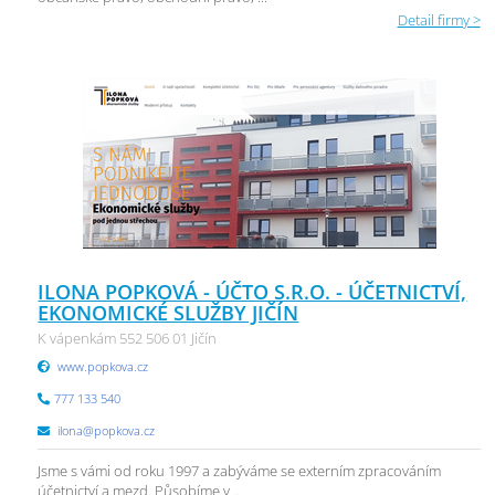
Detail firmy >
ILONA POPKOVÁ - ÚČTO S.R.O. - ÚČETNICTVÍ,
EKONOMICKÉ SLUŽBY JIČÍN
K vápenkám 552 506 01 Jičín
www.popkova.cz
777 133 540
ilona@popkova.cz
Jsme s vámi od roku 1997 a zabýváme se externím zpracováním
účetnictví a mezd. Působíme v ...