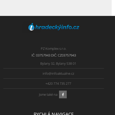
PZ Komplex s.r.o.
IČ: 03757943 DIČ: CZ03757943
Bylany 32, Bylany 538 01
info@infoaktualne.cz
+420 774 735 277
Jsme také na
RYCHLÁ NAVIGACE