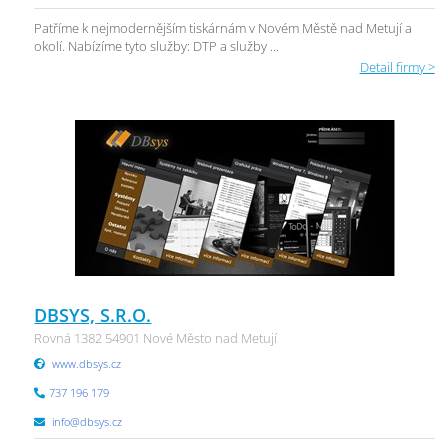
Patříme k nejmodernějším tiskárnám v Novém Městě nad Metují a
okolí. Nabízíme tyto služby: DTP a služby ...
Detail firmy >
DBSYS, S.R.O.
Rovná 1382 54901 Nové Město nad Metují
www.dbsys.cz
737 196 179
info@dbsys.cz