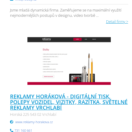
Jsme mladá dynamická firma. Zaměřujeme se na maximální využití
nejmodernějších postupů v designu, video tvorbě ...
Detail firmy >
REKLAMY HORÁKOVÁ - DIGITÁLNÍ TISK,
POLEPY VOZIDEL, VIZITKY, RAZÍTKA, SVĚTELNÉ
REKLAMY VRCHLABÍ
Horská 225 543 02 Vrchlabí
www.reklamy-horakova.cz
731 160 661