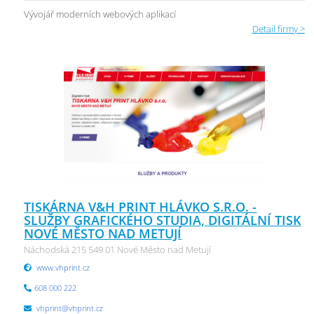
Vývojář moderních webových aplikací
Detail firmy >
TISKÁRNA V&H PRINT HLÁVKO S.R.O. -
SLUŽBY GRAFICKÉHO STUDIA, DIGITÁLNÍ TISK
NOVÉ MĚSTO NAD METUJÍ
Náchodská 215 549 01 Nové Město nad Metují
www.vhprint.cz
608 000 222
vhprint@vhprint.cz