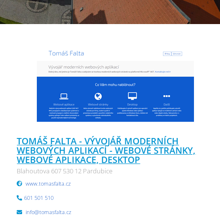
TOMÁŠ FALTA - VÝVOJÁŘ MODERNÍCH
WEBOVÝCH APLIKACÍ - WEBOVÉ STRÁNKY,
WEBOVÉ APLIKACE, DESKTOP
Blahoutova 607 530 12 Pardubice
www.tomasfalta.cz
601 501 510
info@tomasfalta.cz