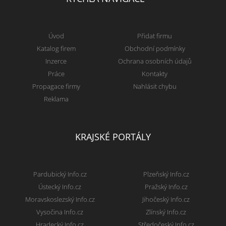
Úvod
Přidat firmu
Katalog firem
Obchodní podmínky
Inzerce
Ochrana osobních údajů
Práce
Kontakty
Propagace firmy
Nahlásit chybu
Reklama
KRAJSKÉ PORTÁLY
Pardubický Info.cz
Plzeňský Info.cz
Ústecký Info.cz
Pražský Info.cz
Moravskoslezský Info.cz
Jihočeský Info.cz
Vysočina Info.cz
Zlínský Info.cz
Hradecký Info.cz
Středočeský Info.cz