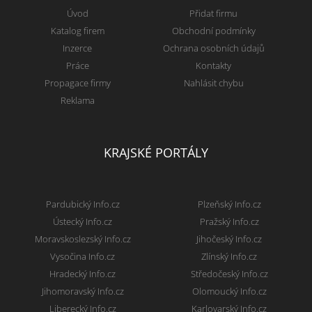
Úvod
Přidat firmu
Katalog firem
Obchodní podmínky
Inzerce
Ochrana osobních údajů
Práce
Kontakty
Propagace firmy
Nahlásit chybu
Reklama
KRAJSKÉ PORTÁLY
Pardubický Info.cz
Plzeňský Info.cz
Ústecký Info.cz
Pražský Info.cz
Moravskoslezský Info.cz
Jihočeský Info.cz
Vysočina Info.cz
Zlínský Info.cz
Hradecký Info.cz
Středočeský Info.cz
Jihomoravský Info.cz
Olomoucký Info.cz
Liberecký Info.cz
Karlovarský Info.cz