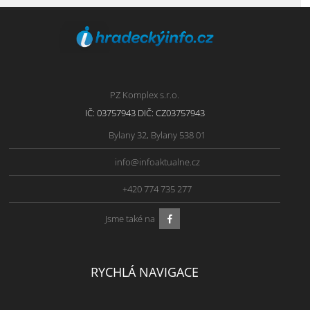
PZ Komplex s.r.o.
IČ: 03757943 DIČ: CZ03757943
Bylany 32, Bylany 538 01
info@infoaktualne.cz
+420 774 735 277
Jsme také na
RYCHLÁ NAVIGACE