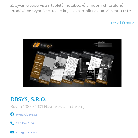
Zabýváme se servisem tabletů, notebooků a mobilních telefonů.
Prodáváme : výpočetní techniku, IT elektroniku a datová centra Dále
...
Detail firmy >
DBSYS, S.R.O.
Rovná 1382 54901 Nové Město nad Metují
www.dbsys.cz
737 196 179
info@dbsys.cz