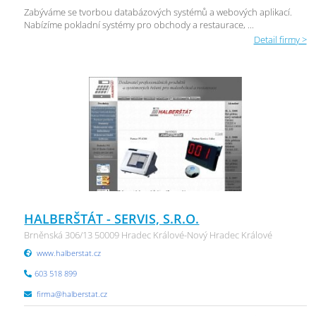
Zabýváme se tvorbou databázových systémů a webových aplikací.
Nabízíme pokladní systémy pro obchody a restaurace, ...
Detail firmy >
HALBERŠTÁT - SERVIS, S.R.O.
Brněnská 306/13 50009 Hradec Králové-Nový Hradec Králové
www.halberstat.cz
603 518 899
firma@halberstat.cz