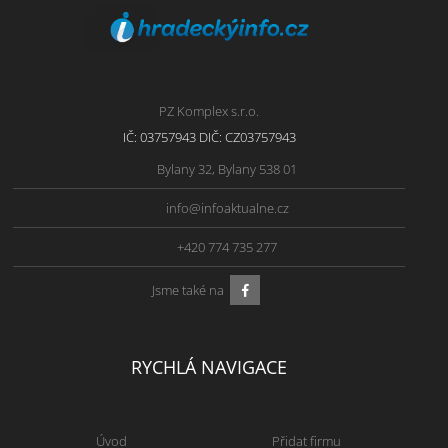
PZ Komplex s.r.o.
IČ: 03757943 DIČ: CZ03757943
Bylany 32, Bylany 538 01
info@infoaktualne.cz
+420 774 735 277
Jsme také na
RYCHLÁ NAVIGACE
Úvod
Přidat firmu