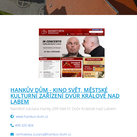
HANKŮV DŮM - KINO SVĚT, MĚSTSKÉ
KULTURNÍ ZAŘÍZENÍ DVŮR KRÁLOVÉ NAD
LABEM
Náměstí Václava Hanky 299 544 01 Dvůr Králové nad Labem
www.hankuv-dum.cz
499 320 404
cermakova.zuzana@hankuv-dum.cz