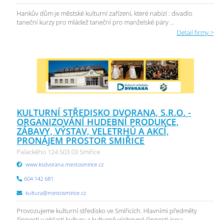
Hankův dům je městské kulturní zařízení, které nabízí : divadlo
taneční kurzy pro mládež taneční pro manželské páry ...
Detail firmy >
KULTURNÍ STŘEDISKO DVORANA, S.R.O. -
ORGANIZOVÁNÍ HUDEBNÍ PRODUKCE,
ZÁBAVY, VÝSTAV, VELETRHŮ A AKCÍ,
PRONÁJEM PROSTOR SMIŘICE
Palackého 124 503 03 Smiřice
www.ksdvorana.mestosmirice.cz
604 142 681
kultura@mestosmirice.cz
Provozujeme kulturní středisko ve Smiřicích. Hlavními předměty
činnosti v oblasti kultury a kulturně výchovné činnosti jsou: