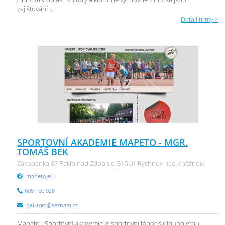
zajišťování ...
Detail firmy >
SPORTOVNÍ AKADEMIE MAPETO - MGR.
TOMÁŠ BEK
Zákopanka 87 Peklo nad Zdobnicí 516 01 Rychnov nad Kněžnou
mapeto.eu
605 160 928
bek.tom@seznam.cz
Mapeto - Sportovní akademie je sportovní tábor s dlouholetou