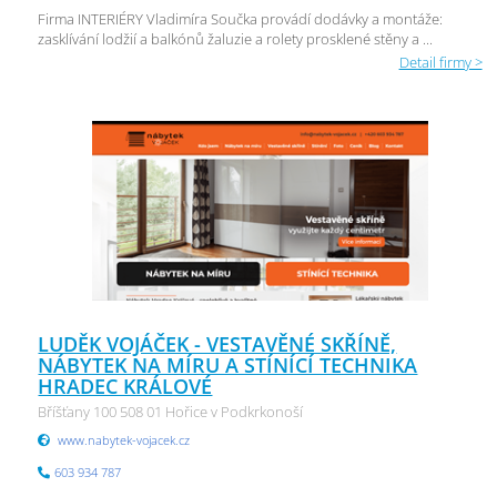
Firma INTERIÉRY Vladimíra Součka provádí dodávky a montáže:
zasklívání lodžií a balkónů žaluzie a rolety prosklené stěny a ...
Detail firmy >
LUDĚK VOJÁČEK - VESTAVĚNÉ SKŘÍNĚ,
NÁBYTEK NA MÍRU A STÍNÍCÍ TECHNIKA
HRADEC KRÁLOVÉ
Bříšťany 100 508 01 Hořice v Podkrkonoší
www.nabytek-vojacek.cz
603 934 787