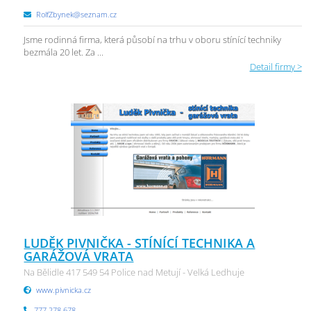
RolfZbynek@seznam.cz
Jsme rodinná firma, která působí na trhu v oboru stínící techniky
bezmála 20 let. Za ...
Detail firmy >
LUDĚK PIVNIČKA - STÍNÍCÍ TECHNIKA A
GARÁŽOVÁ VRATA
Na Bělidle 417 549 54 Police nad Metují - Velká Ledhuje
www.pivnicka.cz
777 278 678