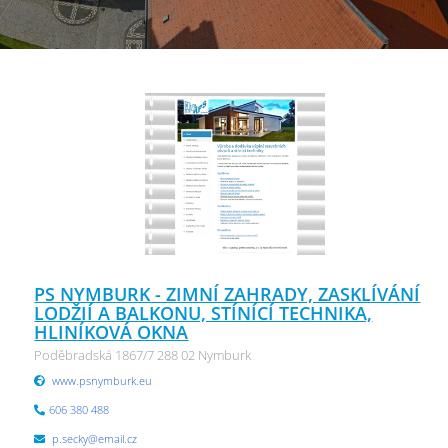
PS NYMBURK - ZIMNÍ ZAHRADY, ZASKLÍVÁNÍ
LODŽIÍ A BALKONU, STÍNÍCÍ TECHNIKA,
HLINÍKOVÁ OKNA
Poděbradská 1867/7 288 02 Nymburk
www.psnymburk.eu
606 380 488
p.secky@email.cz