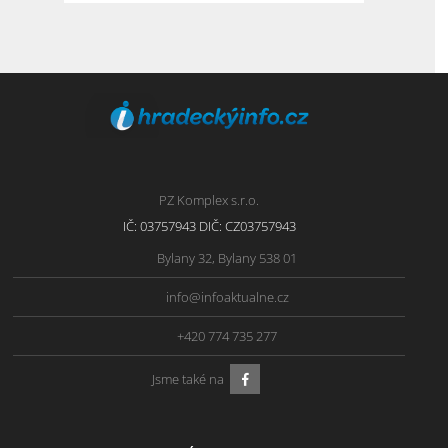
PZ Komplex s.r.o.
IČ: 03757943 DIČ: CZ03757943
Bylany 32, Bylany 538 01
info@infoaktualne.cz
+420 774 735 277
Jsme také na