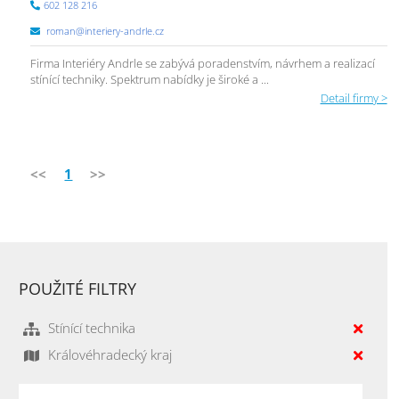
602 128 216
roman@interiery-andrle.cz
Firma Interiéry Andrle se zabývá poradenstvím, návrhem a realizací
stínící techniky. Spektrum nabídky je široké a ...
Detail firmy >
<<
1
>>
POUŽITÉ FILTRY
Stínící technika
Královéhradecký kraj