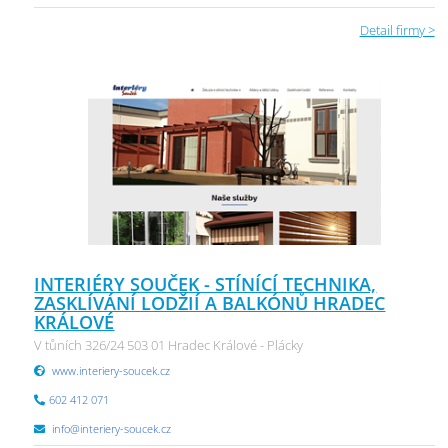
Detail firmy >
INTERIÉRY SOUČEK - STÍNÍCÍ TECHNIKA,
ZASKLÍVÁNÍ LODŽIÍ A BALKÓNŮ HRADEC
KRÁLOVÉ
V tůních 326/24 503 01 Hradec Králové - Plácky
www.interiery-soucek.cz
602 412 071
info@interiery-soucek.cz