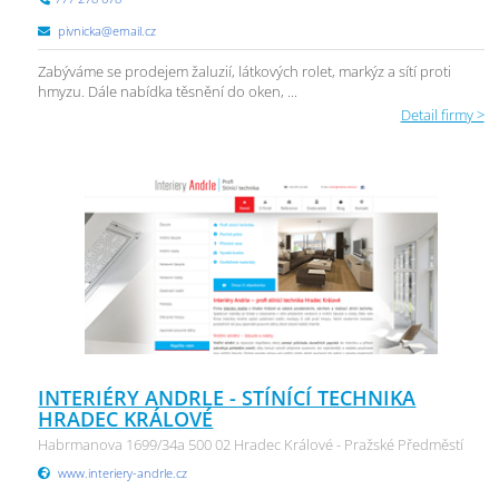
pivnicka@email.cz
Zabýváme se prodejem žaluzií, látkových rolet, markýz a sítí proti
hmyzu. Dále nabídka těsnění do oken, ...
Detail firmy >
INTERIÉRY ANDRLE - STÍNÍCÍ TECHNIKA
HRADEC KRÁLOVÉ
Habrmanova 1699/34a 500 02 Hradec Králové - Pražské Předměstí
www.interiery-andrle.cz