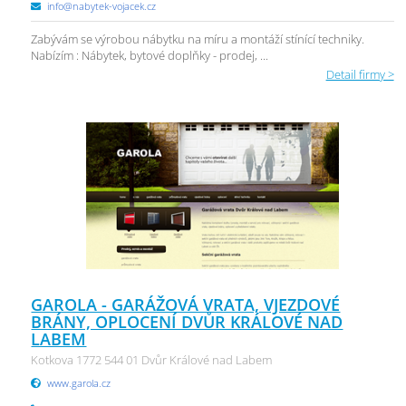
info@nabytek-vojacek.cz
Zabývám se výrobou nábytku na míru a montáží stínící techniky.
Nabízím : Nábytek, bytové doplňky - prodej, ...
Detail firmy >
GAROLA - GARÁŽOVÁ VRATA, VJEZDOVÉ
BRÁNY, OPLOCENÍ DVŮR KRÁLOVÉ NAD
LABEM
Kotkova 1772 544 01 Dvůr Králové nad Labem
www.garola.cz