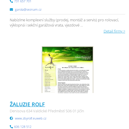
731 657 701
garola@seznam.cz
Nabízíme komplexní služby (prodej, montáž a servis) pro rolovací,
výklopná i sekční garážová vrata, vjezdové ...
Detail firmy >
ŽALUZIE ROLF
Denisova 634 Valdické Předměstí 506 01 Jičín
www.zbyrolf.euweb.cz
606 128 512