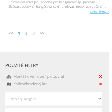
Průmyslová vrata:Jsou vhodná pro ty nejnáročnější provozy.
Skládací, posuvná, hangárová, sekční, rolovací nebo rychloběžná - ...
Detail firmy >
<<
1
2
3
>>
POUŽITÉ FILTRY
Montáž oken, dveří, plotů, vrat
Královéhradecký kraj