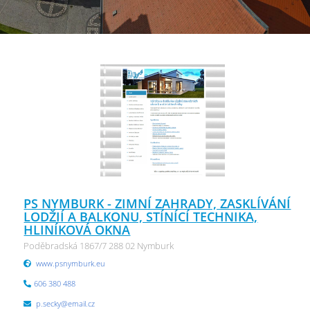
PS NYMBURK - ZIMNÍ ZAHRADY, ZASKLÍVÁNÍ
LODŽIÍ A BALKONU, STÍNÍCÍ TECHNIKA,
HLINÍKOVÁ OKNA
Poděbradská 1867/7 288 02 Nymburk
www.psnymburk.eu
606 380 488
p.secky@email.cz