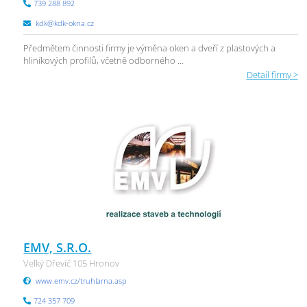
739 288 892
kdk@kdk-okna.cz
Předmětem činnosti firmy je výměna oken a dveří z plastových a
hliníkových profilů, včetně odborného ...
Detail firmy >
EMV, S.R.O.
Velký Dřevíč 105 Hronov
www.emv.cz/truhlarna.asp
724 357 709