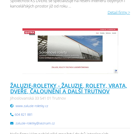
Společnost KS DVEŘE se specializuje na řešení interiérů obytných i
kancelářských prostor již od roku ...
Detail firmy >
ŽALUZIE-ROLETKY - ŽALUZIE, ROLETY, VRATA,
DVEŘE, ČALOUNĚNÍ A DALŠÍ TRUTNOV
Jihoslovanská 33 541 01 Trutnov
www.zaluzie-roletky.cz
604 821 881
zaluzie-roletky@seznam.cz