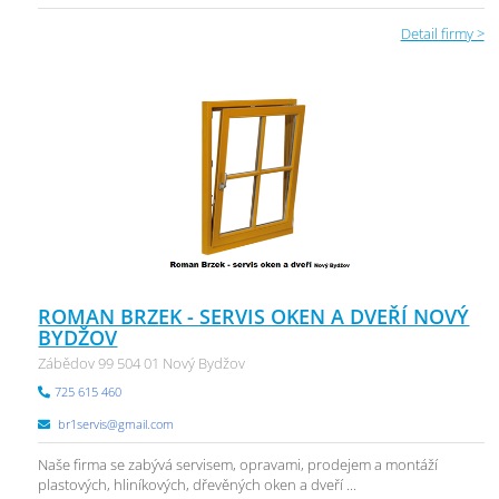
Detail firmy >
ROMAN BRZEK - SERVIS OKEN A DVEŘÍ NOVÝ
BYDŽOV
Zábědov 99 504 01 Nový Bydžov
725 615 460
br1servis@gmail.com
Naše firma se zabývá servisem, opravami, prodejem a montáží
plastových, hliníkových, dřevěných oken a dveří ...