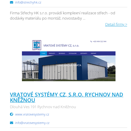
info@strechyhk.cz
Firma Střechy HK s.r.o. provádí komplexní realizace střech - od
dodávky materiálu po montáž, novostavby ...
Detail firmy >
VRATOVÉ SYSTÉMY CZ, S.R.O. RYCHNOV NAD
KNĚŽNOU
Dlouhá Ves 191 Rychnov nad Kněžnou
www.vratovesystemy.cz
info@vratovesystemy.cz