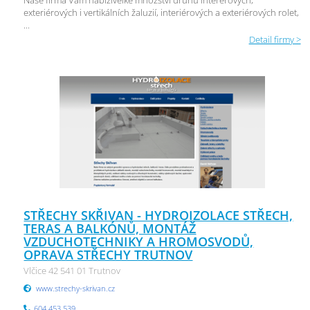
Naše firma Vám nabízívelké množství druhů interérových,
exteriérových i vertikálních žaluzií, interiérových a exteriérových rolet,
...
Detail firmy >
STŘECHY SKŘIVAN - HYDROIZOLACE STŘECH,
TERAS A BALKÓNŮ, MONTÁŽ
VZDUCHOTECHNIKY A HROMOSVODŮ,
OPRAVA STŘECHY TRUTNOV
Vlčice 42 541 01 Trutnov
www.strechy-skrivan.cz
604 453 539