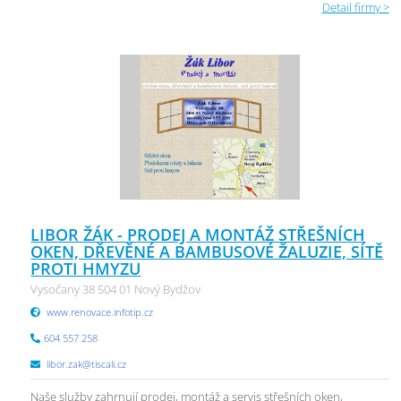
Detail firmy >
LIBOR ŽÁK - PRODEJ A MONTÁŽ STŘEŠNÍCH
OKEN, DŘEVĚNÉ A BAMBUSOVÉ ŽALUZIE, SÍTĚ
PROTI HMYZU
Vysočany 38 504 01 Nový Bydžov
www.renovace.infotip.cz
604 557 258
libor.zak@tiscali.cz
Naše služby zahrnují prodej, montáž a servis střešních oken,