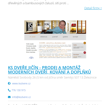
dřevěných a bambusových žaluzií, sítí proti ...
Detail firmy >
KS DVEŘE JIČÍN - PRODEJ A MONTÁŽ
MODERNÍCH DVEŘÍ, KOVÁNÍ A DOPLŇKŮ
Náměstí Svobody 26 (5 km od Jičína směr Semily) 507 13 Železnice
www.ksdvere.cz
776 130 915
info@ksdvere.cz