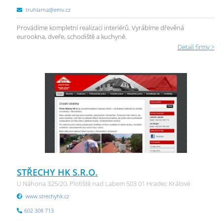
truhlarna@emv.cz
Provádíme kompletní realizaci interiérů. Vyrábíme dřevěná
eurookna, dveře, schodiště a kuchyně.
Detail firmy >
STŘECHY HK S.R.O.
U Náhona 325/20, Plotiště nad Labem 503 01 Hradec Králové
www.strechyhk.cz
602 308 713