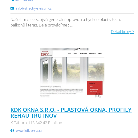
info@strechy-skrivan.cz
Naše firma se zabývá generální opravou a hydroizolací střech,
balkonů i teras. Dále provádíme : ...
Detail firmy >
KDK OKNA S.R.O. - PLASTOVÁ OKNA, PROFILY
REHAU TRUTNOV
K Táboru 113 542 42 Pilníkov
www.kdk-okna.cz