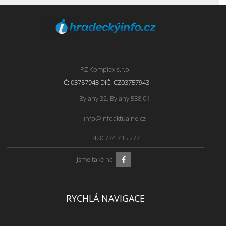
PZ Komplex s.r.o.
IČ: 03757943 DIČ: CZ03757943
Bylany 32, Bylany 538 01
info@infoaktualne.cz
+420 774 735 277
Jsme také na
RYCHLÁ NAVIGACE