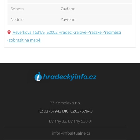
Sobota
Zavřeno
Neděle
Zavřeno
Veverkova 1631/5, 50002 Hradec Králové-Pražské Předměstí
(zobrazit na mapě)
PZ Komplex s.r.o.
IČ: 03757943 DIČ: CZ03757943
Bylany 32, Bylany 538 01
info@infoaktualne.cz