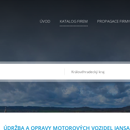
ÚVOD
KATALOG FIREM
PROPAGACE FIRMY
ÚDRŽBA A OPRAVY MOTOROVÝCH VOZIDEL JANSA