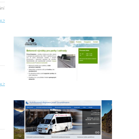
ání
y >
y >