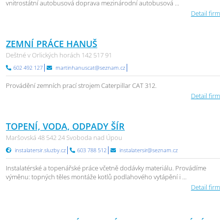
vnitrostátní autobusová doprava mezinárodní autobusová ...
Detail firm
ZEMNÍ PRÁCE HANUŠ
Deštné v Orlických horách 142 517 91
602 492 127
martinhanuscat@seznam.cz
Provádění zemních prací strojem Caterpillar CAT 312.
Detail firm
TOPENÍ, VODA, ODPADY ŠÍR
Maršovská 48 542 24 Svoboda nad Úpou
instalatersir.sluzby.cz
603 788 512
instalatersir@seznam.cz
Instalatérské a topenářské práce včetně dodávky materiálu. Provádíme
výměnu: topných těles montáže kotlů podlahového vytápění i ...
Detail firm