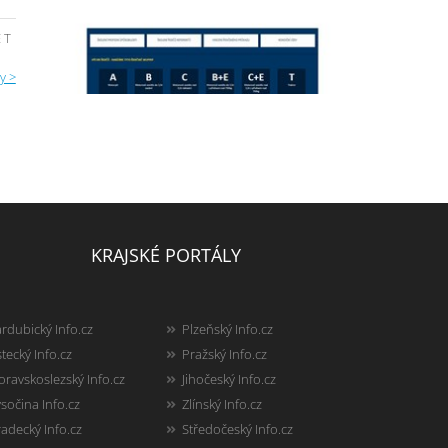
 T
y >
KRAJSKÉ PORTÁLY
rdubický Info.cz
Plzeňský Info.cz
tecký Info.cz
Pražský Info.cz
ravskoslezský Info.cz
Jihočeský Info.cz
sočina Info.cz
Zlínský Info.cz
adecký Info.cz
Středočeský Info.cz