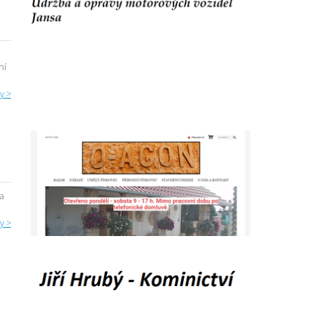
ní
y >
a
y >