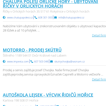
CHALUPA POLESÍ ORLICKÉ HORY - UBYTOVÁNÍ
ŘÍČKY V ORLICKÝCH HORÁCH
Říčky v Orlických horách 35 517 61 Rokytnice v Orlických horách
www.chalupapolesi.cz
608 301 000
info@chalupapolesi.cz
Nabízíme Vám ubytování v zrekonstruovaném objektu s ubytovací kapacito
28 lůžek a až 10 přistýlek. ...
Detail firm
MOTORRO - PRODEJ SKÚTRŮ
Štítného 1189 544 01 Dvůr Králové nad Labem
www.impexta.com
607 503 048
skutrychvojka@seznam.cz
Prodej a servis zajišťuje Josef Chvojka. Naše firma Josef Chvojka
zajišťujeprodej,servisa úpravyskútrůznaček Capirelli a Motorro veDvoře ...
Detail firm
AUTOŠKOLA LEJSEK - VÝCVIK ŘIDIČŮ HOŘICE
Karlova 198 508 01 Hořice