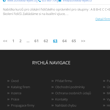
www.autoskola-lejsek.cz
603 869 704
info@autoskola-lejsek.cz
Nabídka kurzů pro získání řidičského oprávnění pro skupiny : A B B+E C C+E
školení řidičů Zakládáme si na kvalitní výuce, ...
Detail firm
<<
1
2
...
61
62
63
64
65
>>
RYCHLÁ NAVIGACE
Úvod
Přidat firmu
Pa
Katalog firem
Obchodní podmínky
Ús
Inzerce
Ochrana osobních údajů
Mo
Práce
Kontakty
Vy
Propagace firmy
Nahlásit chybu
Hr