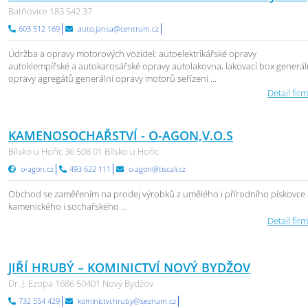
Batňovice 183 542 37
603 512 169
auto.jansa@centrum.cz
Údržba a opravy motorových vozidel: autoelektrikářské opravy
autoklempířské a autokarosářské opravy autolakovna, lakovací box generál
opravy agregátů generální opravy motorů seřízení ...
Detail firm
KAMENOSOCHAŘSTVÍ - O-AGON,V.O.S
Bílsko u Hořic 36 508 01 Bílsko u Hořic
o-agon.cz
493 622 111
o.agon@tiscali.cz
Obchod se zaměřením na prodej výrobků z umělého i přírodního pískovce 
kamenického i sochařského ...
Detail firm
JIŘÍ HRUBÝ – KOMINICTVÍ NOVÝ BYDŽOV
Dr. J. Ezopa 1686 50401 Nový Bydžov
732 554 429
kominictvi.hruby@seznam.cz