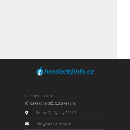
PZ Komplex s.r.o.
IČ: 03757943 DIČ: CZ03757943
Bylany 32, Bylany 538 01
info@infoaktualne.cz