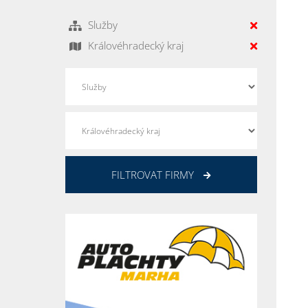
Služby
Královéhradecký kraj
FILTROVAT FIRMY