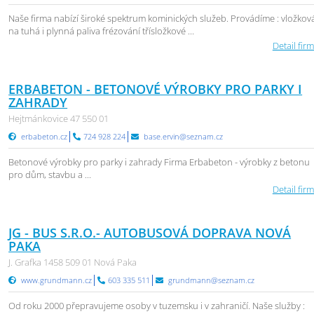
Naše firma nabízí široké spektrum kominických služeb. Provádíme : vložkov
na tuhá i plynná paliva frézování třísložkové ...
Detail firm
ERBABETON - BETONOVÉ VÝROBKY PRO PARKY I
ZAHRADY
Hejtmánkovice 47 550 01
erbabeton.cz
724 928 224
base.ervin@seznam.cz
Betonové výrobky pro parky i zahrady Firma Erbabeton - výrobky z betonu
pro dům, stavbu a ...
Detail firm
JG - BUS S.R.O.- AUTOBUSOVÁ DOPRAVA NOVÁ
PAKA
J. Grafka 1458 509 01 Nová Paka
www.grundmann.cz
603 335 511
grundmann@seznam.cz
Od roku 2000 přepravujeme osoby v tuzemsku i v zahraničí. Naše služby :