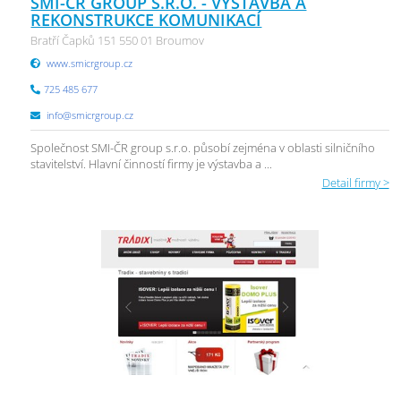
SMI-ČR GROUP S.R.O. - VÝSTAVBA A
REKONSTRUKCE KOMUNIKACÍ
Bratří Čapků 151 550 01 Broumov
www.smicrgroup.cz
725 485 677
info@smicrgroup.cz
Společnost SMI-ČR group s.r.o. působí zejména v oblasti silničního
stavitelství. Hlavní činností firmy je výstavba a ...
Detail firmy >