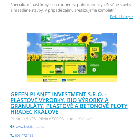
Specializací naší firmy jsou roubenky, poloroubenky, dřevěné stavby
a hrázděné stavby. V případě zájmu zrealizujeme kompletní ...
Detail firmy >
GREEN PLANET INVESTMENT S.R.O. -
PLASTOVÉ VÝROBKY, BIO VÝROBKY A
GRANULÁTY, PLASTOVÉ A BETONOVÉ PLOTY
HRADEC KRÁLOVÉ
Piletická 61/36a Piletice 500 03 Hradec Králové
www.bioplaneta.cz
603 472 183