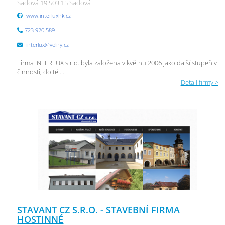
Sadová 19 503 15 Sadová
www.interluxhk.cz
723 920 589
interlux@volny.cz
Firma INTERLUX s.r.o. byla založena v květnu 2006 jako další stupeň v
činnosti, do té ...
Detail firmy >
STAVANT CZ S.R.O. - STAVEBNÍ FIRMA
HOSTINNÉ