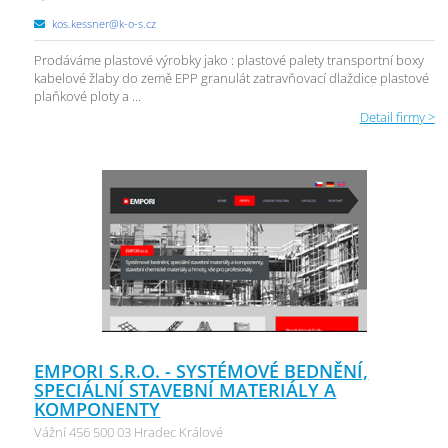
kos.kessner@k-o-s.cz
Prodáváme plastové výrobky jako : plastové palety transportní boxy
kabelové žlaby do země EPP granulát zatravňovací dlaždice plastové
plaňkové ploty a ...
Detail firmy >
EMPORI S.R.O. - SYSTÉMOVÉ BEDNĚNÍ,
SPECIÁLNÍ STAVEBNÍ MATERIÁLY A
KOMPONENTY
Vážní 456 500 03 Hradec Králové