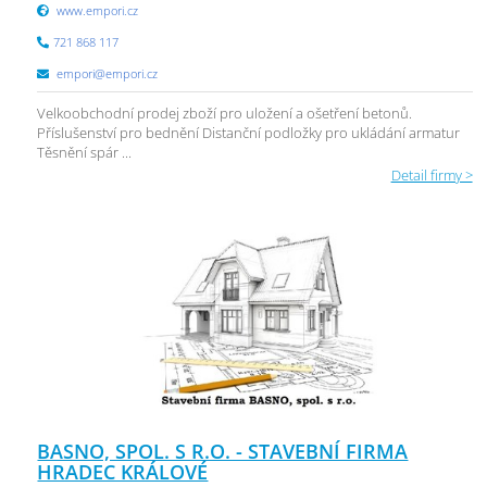
www.empori.cz
721 868 117
empori@empori.cz
Velkoobchodní prodej zboží pro uložení a ošetření betonů.
Příslušenství pro bednění Distanční podložky pro ukládání armatur
Těsnění spár ...
Detail firmy >
BASNO, SPOL. S R.O. - STAVEBNÍ FIRMA
HRADEC KRÁLOVÉ