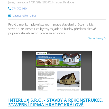
Jungmannova 1431/28a 500 02 Hradec Králové
774 702 080
basnosro@email.cz
Provádíme: komplexní stavební práce stavební práce i na klíč
stavební rekonstrukce bytových jader a budov předprojektové
přípravy staveb zemní práce zateplování ...
Detail firmy >
INTERLUX S.R.O. - STAVBY A REKONSTRUKCE,
STAVEBNÍ FIRMA HRADEC KRÁLOVÉ