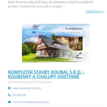
Naše firma se zabývá již řadu let výstavbou nových prodejních
prostor, komerčních provozů a nových ...
Detail firmy >
KOMPLETNÍ STAVBY ROUBAL S.R.O. -
ROUBENKY A CHALUPY HOSTINNÉ
Dolní Olešnice 543 71 Hostinné
www.roubenkyroubal.cz
732 864 240
martin.roubal@stavbyroubal.cz