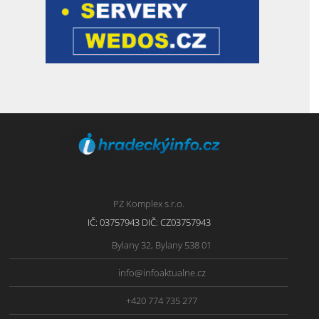
PZ Komplex s.r.o.
IČ: 03757943 DIČ: CZ03757943
Bylany 32, Bylany 538 01
info@infoaktualne.cz
+420 774 735 277