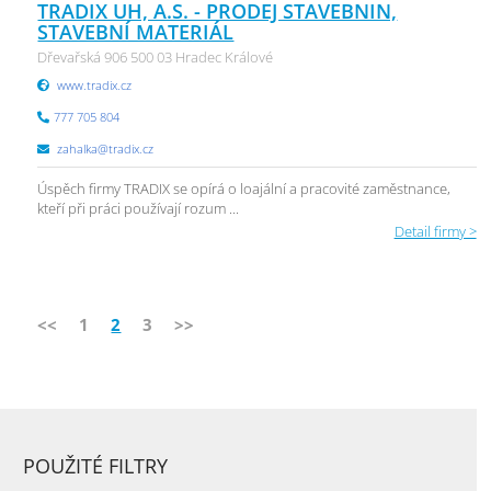
TRADIX UH, A.S. - PRODEJ STAVEBNIN,
STAVEBNÍ MATERIÁL
Dřevařská 906 500 03 Hradec Králové
www.tradix.cz
777 705 804
zahalka@tradix.cz
Úspěch firmy TRADIX se opírá o loajální a pracovité zaměstnance,
kteří při práci používají rozum ...
Detail firmy >
<<
1
2
3
>>
POUŽITÉ FILTRY