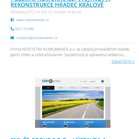
REKONSTRUKCE HRADEC KRÁLOVÉ
Střelecká 672/14 500 02 Hradec Králové
www.novostavkom.cz
602 114 689
novostav@novostavkom.cz
Firma NOVOSTAV KOMUNIKACE a.s. se zabývá prováděním staveb,
jejich změn a odstraňováním. Společnost je vybavena veškerou ...
Detail firmy >