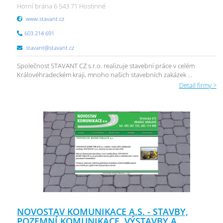
Horní brána 6 543 71 Hostinné
www.stavant.cz
603 214 691
stavant@stavant.cz
Společnost STAVANT CZ s.r.o. realizuje stavební práce v celém
Královéhradeckém kraji, mnoho našich stavebních zakázek ...
Detail firmy >
NOVOSTAV KOMUNIKACE A.S. - STAVBY,
POZEMNÍ KOMUNIKACE, VÝSTAVBY A