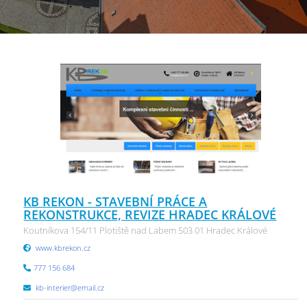
KB REKON - STAVEBNÍ PRÁCE A
REKONSTRUKCE, REVIZE HRADEC KRÁLOVÉ
Koutníkova 154/11 Plotiště nad Labem 503 01 Hradec Králové
www.kbrekon.cz
777 156 684
kb-interier@email.cz