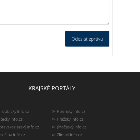
Odeslat zprávu
KRAJSKÉ PORTÁLY
rdubický Info.cz
Plzeňský Info.cz
tecký Info.cz
Pražský Info.cz
ravskoslezský Info.cz
Jihočeský Info.cz
sočina Info.cz
Zlínský Info.cz