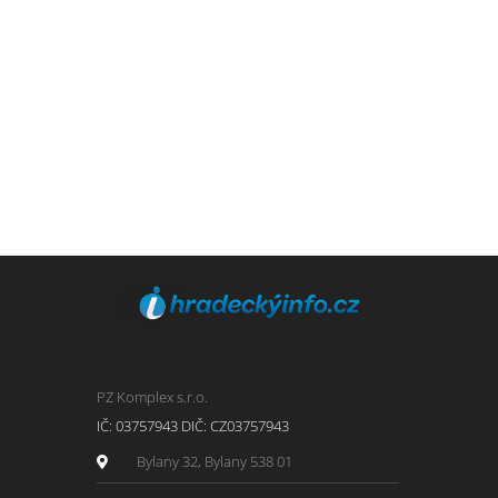
PZ Komplex s.r.o.
IČ: 03757943 DIČ: CZ03757943
Bylany 32, Bylany 538 01