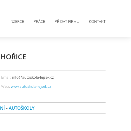
INZERCE
PRÁCE
PŘIDAT FIRMU
KONTAKT
 HOŘICE
Email:
info@autoskola-lejsek.cz
Web:
www.autoskola-lejsek.cz
NÍ
-
AUTOŠKOLY