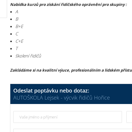
Nabídka kurzů pro získání řidičského oprávnění pro skupiny :
A
B
B+E
C
C+E
T
školení řidičů
Zakládáme si na kvalitní výuce, profesionálním a lidském příst
Odeslat poptávku nebo dotaz:
AUTOŠKOLA Lejsek - výcvik řidičů Hořice