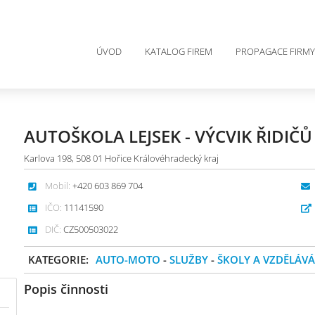
ÚVOD
KATALOG FIREM
PROPAGACE FIRMY
AUTOŠKOLA LEJSEK - VÝCVIK ŘIDIČŮ
Karlova 198, 508 01 Hořice Královéhradecký kraj
Mobil:
+420 603 869 704
IČO:
11141590
DIČ:
CZ500503022
KATEGORIE:
AUTO-MOTO
-
SLUŽBY
-
ŠKOLY A VZDĚLÁVÁ
Popis činnosti