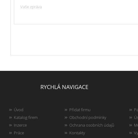
RYCHLÁ NAVIGACE
Úvod
Přidat firmu
Pa
Katalog firem
Obchodní podmínky
Ús
Inzerce
Ochrana osobních údajů
Mo
Práce
Kontakty
Vy