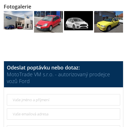
Fotogalerie
Odeslat poptávku nebo dotaz:
MotoTrade VM s.r.o. - autorizovaný prodejce
vozů Ford