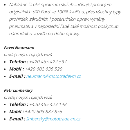
Nabízíme široké spektrum služeb začínající prodejem
originálních dílů Ford se 100% kvalitou, přes všechny typy
prohlídek, záručních i pozáručních oprav, výměny
pneumatik a v neposlední řadě také možnost poskytnutí
náhradního vozidla po dobu opravy.
Pavel Neumann
prodej nových i ojetých vozů
Telefon :
+420 465 422 537
Mobil :
+420 602 635 520
E-mail :
neumann@mototradevm.cz
Petr Limberský
prodej nových i ojetých vozů
Telefon :
+420 465 423 148
Mobil :
+420 603 887 855
E-mail :
limbersky@mototradevm.cz