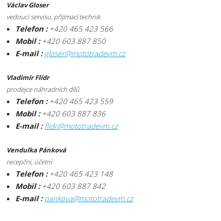
Václav Gloser
vedoucí servisu, přijímací technik
Telefon :
+420 465 423 566
Mobil :
+420 603 887 850
E-mail :
gloser@mototradevm.cz
Vladimír Flídr
prodejce náhradních dílů
Telefon :
+420 465 423 559
Mobil :
+420 603 887 836
E-mail :
flidr@mototradevm.cz
Vendulka Pánková
recepční, účetní
Telefon :
+420 465 423 148
Mobil :
+420 603 887 842
E-mail :
pankova@mototradevm.cz