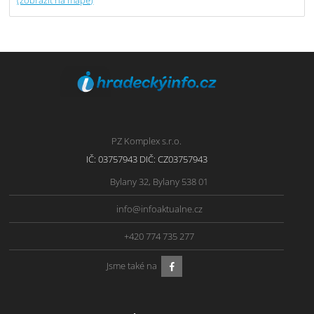
PZ Komplex s.r.o.
IČ: 03757943 DIČ: CZ03757943
Bylany 32, Bylany 538 01
info@infoaktualne.cz
+420 774 735 277
Jsme také na