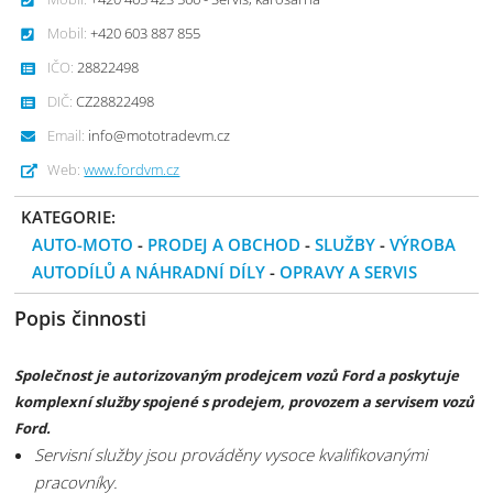
Mobil:
+420 603 887 855
IČO:
28822498
DIČ:
CZ28822498
Email:
info@mototradevm.cz
Web:
www.fordvm.cz
KATEGORIE:
AUTO-MOTO
-
PRODEJ A OBCHOD
-
SLUŽBY
-
VÝROBA
AUTODÍLŮ A NÁHRADNÍ DÍLY
-
OPRAVY A SERVIS
Popis činnosti
Společnost je autorizovaným prodejcem vozů Ford a poskytuje
komplexní služby spojené s prodejem, provozem a servisem vozů
Ford.
Servisní služby jsou prováděny vysoce kvalifikovanými
pracovníky.