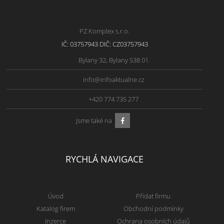
PZ Komplex s.r.o.
IČ: 03757943 DIČ: CZ03757943
Bylany 32, Bylany 538 01
info@infoaktualne.cz
+420 774 735 277
Jsme také na
RYCHLÁ NAVIGACE
Úvod
Přidat firmu
Katalog firem
Obchodní podmínky
Inzerce
Ochrana osobních údajů