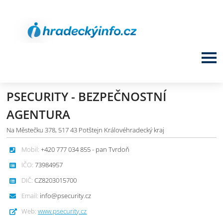
PSECURITY - BEZPEČNOSTNÍ
AGENTURA
Na Městečku 378, 517 43 Potštejn Královéhradecký kraj
Mobil:
+420 777 034 855 - pan Tvrdoň
IČO:
73984957
DIČ:
CZ8203015700
Email:
info@psecurity.cz
Web:
www.psecurity.cz