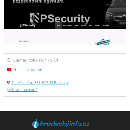
Otevírací doba: NON - STOP
Přejít na Youtube
Na Městečku 378, 517 43 Potštejn
(zobrazit na mapě)