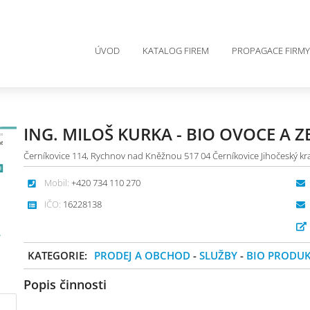
ÚVOD
KATALOG FIREM
PROPAGACE FIRMY
ING. MILOŠ KURKA - BIO OVOCE A 
Černíkovice 114, Rychnov nad Kněžnou 517 04 Černíkovice Jihočeský kr
Mobil:
+420 734 110 270
IČO:
16228138
KATEGORIE:
PRODEJ A OBCHOD
-
SLUŽBY
-
BIO PRODU
Popis činnosti