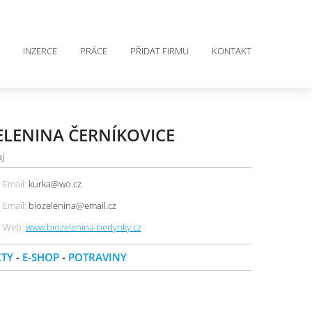
INZERCE
PRÁCE
PŘIDAT FIRMU
KONTAKT
ZELENINA ČERNÍKOVICE
aj
Email:
kurka@wo.cz
Email:
biozelenina@email.cz
Web:
www.biozelenina-bedynky.cz
KTY
-
E-SHOP
-
POTRAVINY