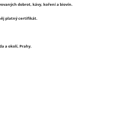
ovaných dobrot, kávy, koření a biovín.
ěj platný certifikát.
a a okolí, Prahy.