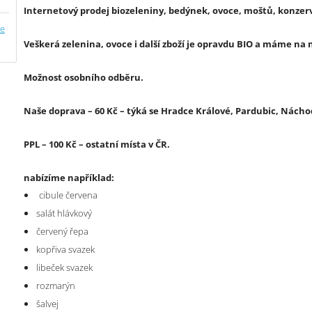
Internetový prodej biozeleniny, bedýnek, ovoce, moštů, konzerv
ce
Veškerá zelenina, ovoce i další zboží je opravdu BIO a máme na n
Možnost osobního odběru.
Naše doprava – 60 Kč – týká se Hradce Králové, Pardubic, Náchod
PPL – 100 Kč – ostatní místa v ČR.
nabízíme například:
cibule červena
salát hlávkový
červený řepa
kopřiva svazek
libeček svazek
rozmarýn
šalvej