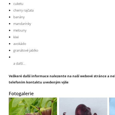
cuketu
cherry rajčata
banány
mandarinky
melouny
kiwi
avokádo
granátové jablko
a další...
Veškeré další informace nalezente na naší webové stránce a ne
telefoním kontaktu uvedeným výše
Fotogalerie