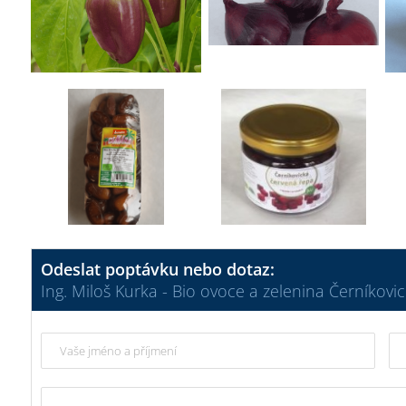
Odeslat poptávku nebo dotaz:
Ing. Miloš Kurka - Bio ovoce a zelenina Černíkovi