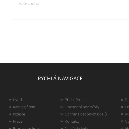
RYCHLÁ NAVIGACE
Úvod
Přidat firmu
Pa
Katalog firem
Obchodní podmínky
Ús
Inzerce
Ochrana osobních údajů
Mo
Práce
Kontakty
Vy
Propagace firmy
Nahlásit chybu
Hr