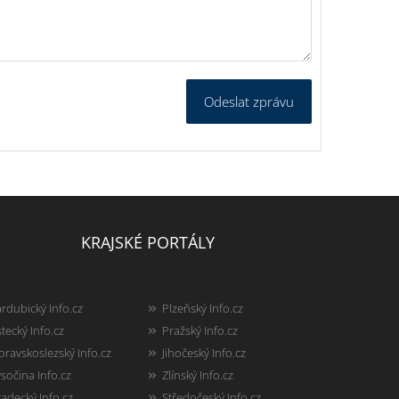
Odeslat zprávu
KRAJSKÉ PORTÁLY
rdubický Info.cz
Plzeňský Info.cz
tecký Info.cz
Pražský Info.cz
ravskoslezský Info.cz
Jihočeský Info.cz
sočina Info.cz
Zlínský Info.cz
adecký Info.cz
Středočeský Info.cz