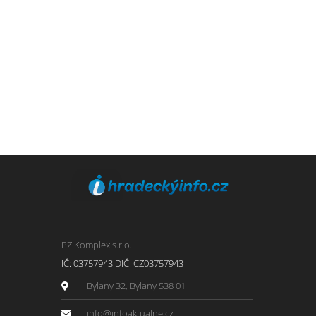
PZ Komplex s.r.o.
IČ: 03757943 DIČ: CZ03757943
Bylany 32, Bylany 538 01
info@infoaktualne.cz