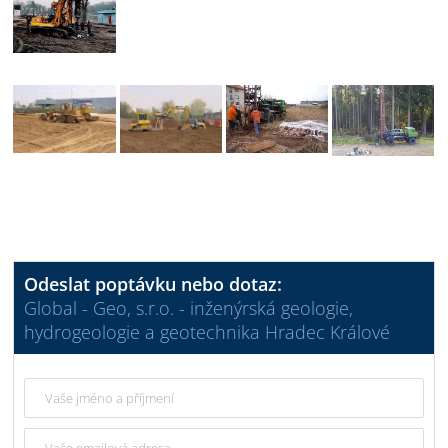
Odeslat poptávku nebo dotaz:
Global - Geo, s.r.o. - inženýrská geologie,
hydrogeologie a geotechnika Hradec Králové