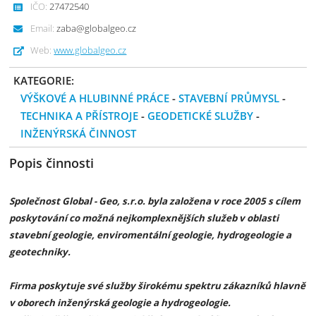
IČO:
27472540
Email:
zaba@globalgeo.cz
Web:
www.globalgeo.cz
KATEGORIE:
VÝŠKOVÉ A HLUBINNÉ PRÁCE
-
STAVEBNÍ PRŮMYSL
-
TECHNIKA A PŘÍSTROJE
-
GEODETICKÉ SLUŽBY
-
INŽENÝRSKÁ ČINNOST
Popis činnosti
Společnost Global - Geo, s.r.o. byla založena v roce 2005 s cílem
poskytování co možná nejkomplexnějších služeb v oblasti
stavební geologie, enviromentální geologie, hydrogeologie a
geotechniky.
Firma poskytuje své služby širokému spektru zákazníků hlavně
v oborech inženýrská geologie a hydrogeologie.