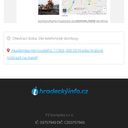
Otevírací doba: Dle telefonické domluvy.
Akademika Heyrovského 1178/6, 500 03 Hradec Králové
(zobrazit na mapě)
PZ Komplex s.r.o.
IČ: 03757943 DIČ: CZ03757943